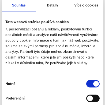
Souhlas
Detaily
Více o cookies
Tato webová stránka používá cookies
Jak se k nám dostanete?
K personalizaci obsahu a reklam, poskytování funkcí
sociálních médií a analýze naší návštěvnosti využíváme
Autobusy k nám jezdí z metra C
soubory cookie. Informace o tom, jak náš web používáte,
Opatov
sdílíme se svými partnery pro sociální média, inzerci a
analýzy. Partneři tyto údaje mohou zkombinovat s
Linka 328 zastávka Čestlice, zábavní park, ta je
dalšími informacemi, které jste jim poskytli nebo které
přímo naproti našemu vchodu
získali v důsledku toho, že používáte jejich služby.
Linka 357, 363, 357 zastávka Čestlice, nákupní
zóna, dále cca 100 m pěšky podél trasy autobusu
Výběr
Obchodní 106, 251 01 - Čestlice
Nutné
souhlasu
GPS souřadnice
50.000307, 14.577060
50°00'01.1"N 14°34'37.4"E
Preferenční