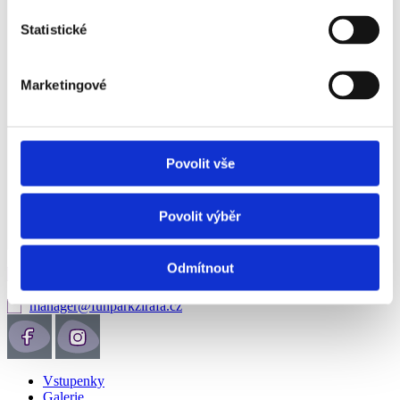
Statistické
Marketingové
Povolit vše
Povolit výběr
+420 601 334 455
Odmítnout
+420 272 702 623
info@funparkzirafa.cz
manager@funparkzirafa.cz
Vstupenky
Galerie