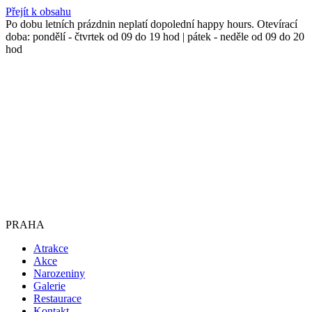
Přejít k obsahu
Po dobu letních prázdnin neplatí dopolední happy hours. Otevírací
doba: pondělí - čtvrtek od 09 do 19 hod | pátek - neděle od 09 do 20
hod
PRAHA
Atrakce
Akce
Narozeniny
Galerie
Restaurace
Kontakt