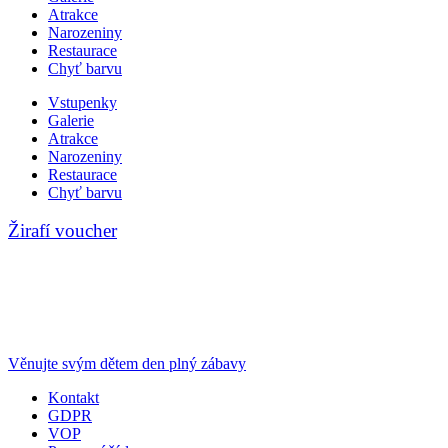
Atrakce
Narozeniny
Restaurace
Chyť barvu
Vstupenky
Galerie
Atrakce
Narozeniny
Restaurace
Chyť barvu
Žirafí voucher
Věnujte svým dětem den plný zábavy
Kontakt
GDPR
VOP